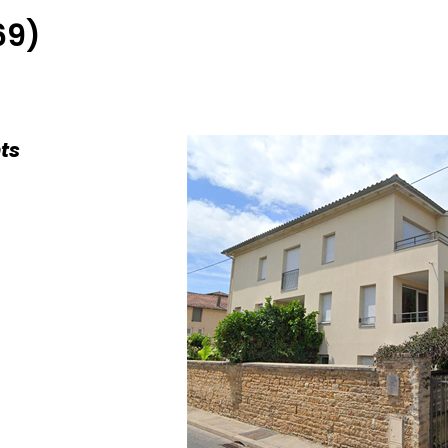
69)
ts