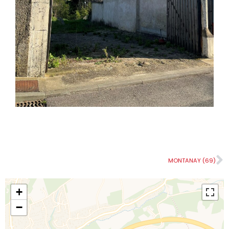
MONTANAY (69)
+
−