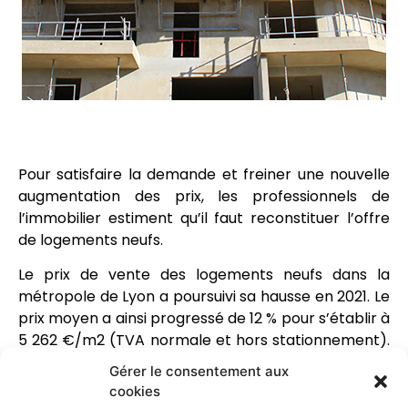
Pour satisfaire la demande et freiner une nouvelle
augmentation des prix, les professionnels de
l’immobilier estiment qu’il faut reconstituer l’offre
de logements neufs.
Le prix de vente des logements neufs dans la
métropole de Lyon a poursuivi sa hausse en 2021. Le
prix moyen a ainsi progressé de 12 % pour s’établir à
5 262 €/m2 (TVA normale et hors stationnement).
A Lyon intra-muros, le prix moyen atteint 6 146
Gérer le consentement aux
€/m2 avec des écarts importants entre les
cookies
arrondissements puisque le secteur Croix-Rousse